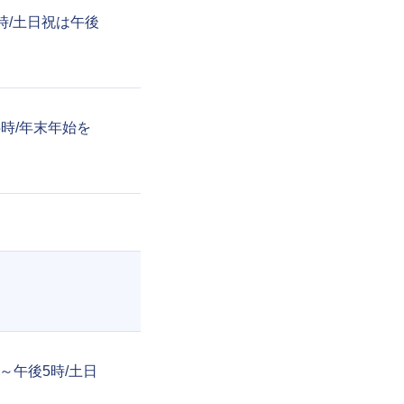
後6時/土日祝は午後
後5時/年末年始を
9時～午後5時/土日