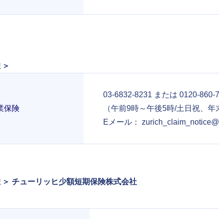
ま＞
03-6832-8231 または
0120-860-
業保険
（午前9時～午後5時/土日祝、
Eメール：
zurich_claim_notice@z
＞ チューリッヒ少額短期保険株式会社