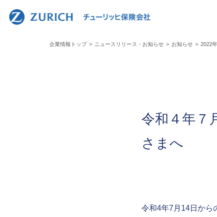
人事責
会社概要トップ
運営体制と方針トップ
お客さまの声への取組みトップ
ニュースリリース・お知らせトップ
業績報告トップ
採用情報トップ
トップ
ガバナ
お客さ
ディス
企業情報トップ
ニュースリリース・お知らせ
お知らせ
202
事業紹
コンプ
お客さ
中途採
令和４年７
さまへ
令和4年7月14日か