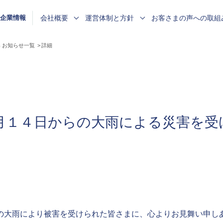
会社概要
運営体制と方針
お客さまの声への取組
企業情報
任者からのメッセージ
メッセージ
ンス態勢
まの声 受付態勢
クロージャー
ニュースリリース
企業理念
リスク管理態勢
お客さまの声 対応方針
決算公告
働きやすく・働きがいのある
お知らせ
2年 お知らせ一覧
詳細
職場の推進
介
ライアンス態勢
まの評価
チューリッヒ・インシュアランス
消費者志向自主宣言
お客さまの声に基づく改善活動
用
グループについて
障がい者採用
月１４日からの大雨による災害を受
らの大雨により被害を受けられた皆さまに、心よりお見舞い申し