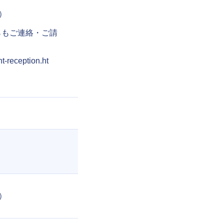
休）
らもご連絡・ご請
nt-reception.ht
休）