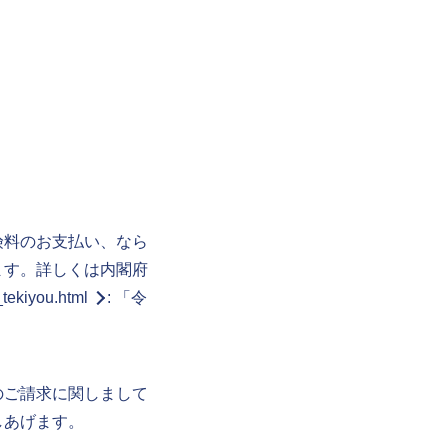
険料のお支払い、なら
ます。詳しくは内閣府
_tekiyou.html
: 「令
のご請求に関しまして
しあげます。