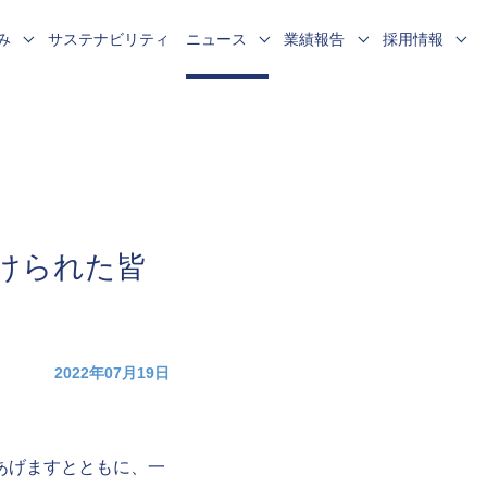
み
サステナビリティ
ニュース
業績報告
採用情報
企業データ
個人情報保護の管理態勢
お客さまの声 受付状況
新卒採用
・
お客さま本位の業務運営方針
採用活動における個人情報の取扱い
けられた皆
2022年07月19日
あげますとともに、一