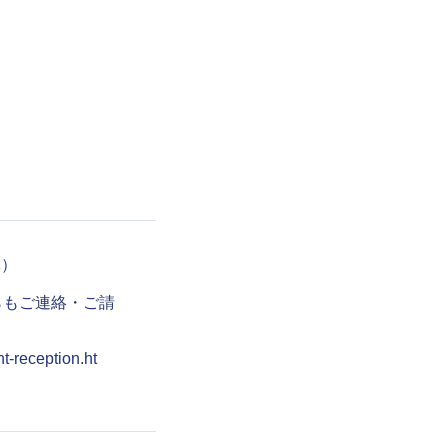
休）
らもご連絡・ご請
nt-reception.ht