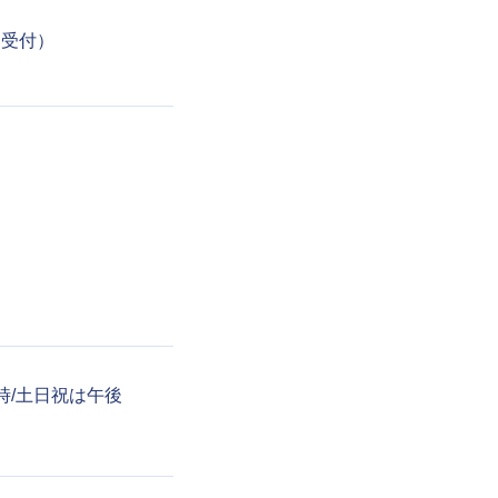
5日受付）
後6時/土日祝は午後