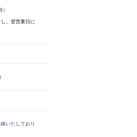
5時）
をし、翌営業日に
休）
連絡いたしており