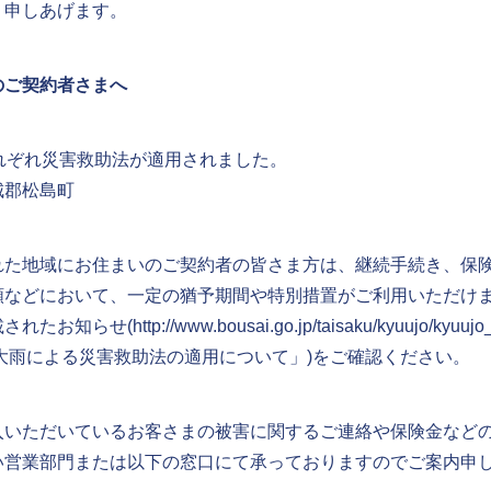
り申しあげます。
のご契約者さまへ
れぞれ災害救助法が適用されました。
城郡松島町
れた地域にお住まいのご契約者の皆さま方は、継続手続き、保
類などにおいて、一定の猶予期間や特別措置がご利用いただけ
されたお知らせ(
http://www.bousai.go.jp/taisaku/kyuujo/kyuujo
の大雨による災害救助法の適用について」)をご確認ください。
入いただいているお客さまの被害に関するご連絡や保険金など
い営業部門または以下の窓口にて承っておりますのでご案内申