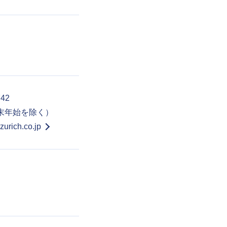
742
年末年始を除く）
urich.co.jp