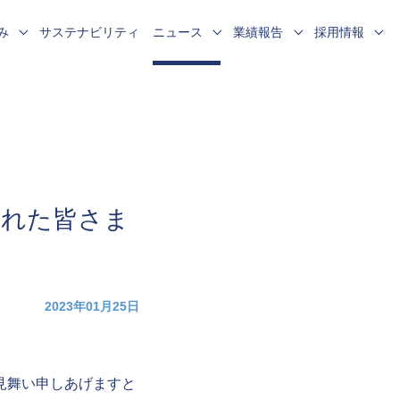
み
サステナビリティ
ニュース
業績報告
採用情報
企業データ
個人情報保護の管理態勢
お客さまの声 受付状況
新卒採用
・
お客さま本位の業務運営方針
採用活動における個人情報の取扱い
られた皆さま
2023年01月25日
見舞い申しあげますと