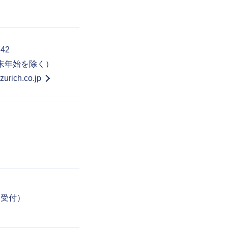
742
年末年始を除く）
urich.co.jp
5日受付）