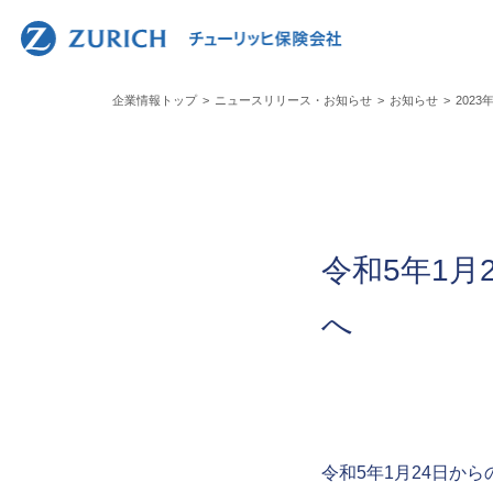
人事責
会社概要トップ
運営体制と方針トップ
お客さまの声への取組みトップ
ニュースリリース・お知らせトップ
業績報告トップ
採用情報トップ
トップ
ガバナ
お客さ
ディス
企業情報トップ
ニュースリリース・お知らせ
お知らせ
202
事業紹
コンプ
お客さ
中途採
令和5年1
へ
令和5年1月24日か