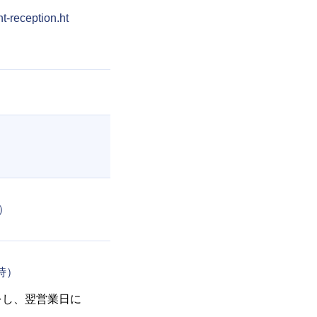
nt-reception.ht
休）
5時）
をし、翌営業日に