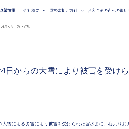
会社概要
運営体制と方針
お客さまの声への取組
企業情報
任者からのメッセージ
メッセージ
ンス態勢
まの声 受付態勢
クロージャー
ニュースリリース
企業理念
リスク管理態勢
お客さまの声 対応方針
決算公告
働きやすく・働きがいのある
お知らせ
3年 お知らせ一覧
詳細
職場の推進
介
ライアンス態勢
まの評価
チューリッヒ・インシュアランス
消費者志向自主宣言
お客さまの声に基づく改善活動
用
グループについて
障がい者採用
月24日からの大雪により被害を受け
らの大雪による災害により被害を受けられた皆さまに、心よりお