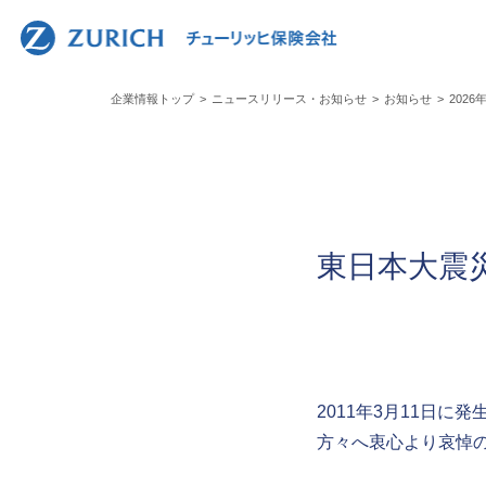
人事責
会社概要トップ
運営体制と方針トップ
お客さまの声への取組みトップ
ニュースリリース・お知らせトップ
業績報告トップ
採用情報トップ
トップ
ガバナ
お客さ
ディス
企業情報トップ
ニュースリリース・お知らせ
お知らせ
202
事業紹
コンプ
お客さ
中途採
東日本大震
2011年3月11日
方々へ衷心より哀悼