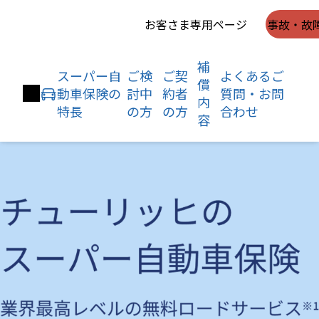
お客さま専用ページ
事故・故
補
スーパー自
ご検
ご契
よくあるご
償
動車保険の
討中
約者
質問・お問
内
特長
の方
の方
合わせ
容