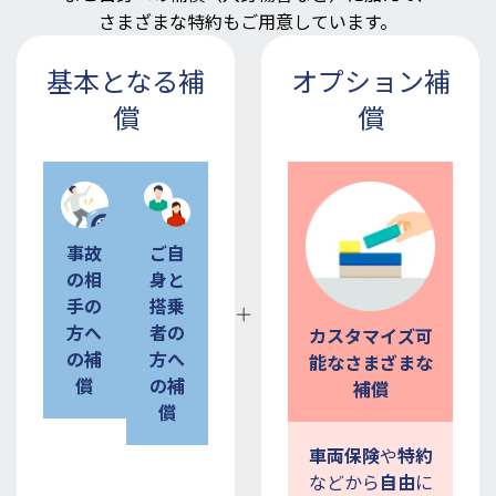
さまざまな特約もご用意しています。
基本となる補
オプション補
償
償
事故
ご自
の相
身と
手の
搭乗
方へ
者の
カスタマイズ可
の
補
方へ
能な
さまざまな
償
の補
補償
償
車両保険
や
特約
などから
自由
に