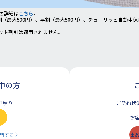
スの詳細は
こちら
。
e割（最大500円）、早割（最大500円）、チューリッヒ自動車保
ット割引は適用されません。
中の方
見積り
ご契約状
お
開する
事