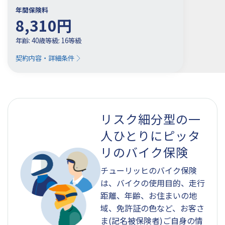
年間保険料
8,310
円
年齢: 40歳
等級: 16等級
契約内容・詳細条件
リスク細分型の
一
人ひとりにピッタ
リの
バイク保険
チューリッヒのバイク保険
は、バイクの使用目的、走行
距離、年齢、お住まいの地
域、免許証の色など、お客さ
ま(記名被保険者)ご自身の情