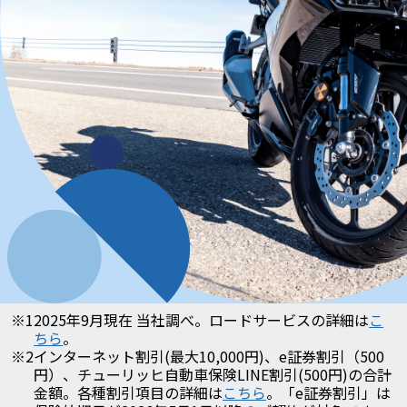
※1
2025年9月現在 当社調べ。ロードサービスの詳細は
こ
ちら
。
※2
インターネット割引(最大10,000円)、e証券割引（500
円）、チューリッヒ自動車保険LINE割引(500円)の合計
金額。各種割引項目の詳細は
こちら
。「e証券割引」は