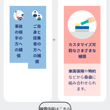
事故
ご自
の相
身と
手の
搭乗
方へ
者の
カスタマイズ可
の
補
方へ
能な
さまざまな
償
の補
補償
償
車両保険
や
特約
などから
自由
に
組み合わせられ
ます。
補償内容はこちら