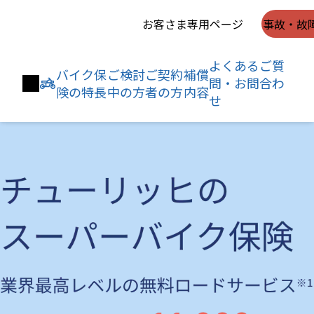
お客さま専用ページ
事故・故
よくあるご質
バイク保
ご検討
ご契約
補償
問・お問合わ
険の特長
中の方
者の方
内容
せ