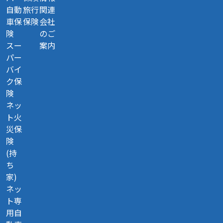
自動
旅行
関連
車保
保険
会社
険
のご
スー
案内
パー
バイ
ク保
険
ネッ
ト火
災保
険
(持
ち
家)
ネッ
ト専
用自