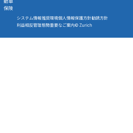
動車
保険
システム情報
推奨環境
個人情報保護方針
勧誘方針
利益相反管理態勢
重要なご案内
© Zurich