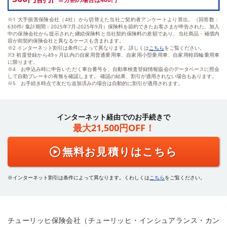
※1 大手損害保険会社（4社）から切替えた当社ご契約者アンケートより算出。（回答数：
630件/ 集計期間：2025年7月-2025年9月）保険料を節約できたお客さまが申告された、加入
中の保険会社から提示された継続保険料と当社契約保険料の差額であり、当社商品・補償内
容が前契約保険会社と異なるケースも含まれます。
※2 インターネット割引は条件によって異なります。詳しくは
こちら
をご覧ください。
※3 初度登録から49ヶ月以内の自家用普通乗用車、自家用小型乗用車、自家用軽四輪乗用車
に限ります。
※4 お申込み時に申告いただく車台番号を、自動車検査登録情報協会のデータベースに照会
して自動ブレーキの有無を確認します。
確認の結果、割引が適用されない場合もあります。
※5 お手続き時点で友だち追加済みの場合は自動的に割引が適用されます。
インターネット経由でのお手続きで
最大21,500円OFF！
無料お見積りはこちら
インターネット割引は条件によって異なります。くわしくは
こちら
をご覧ください。
チューリッヒ保険会社（チューリッヒ・インシュアランス・カン