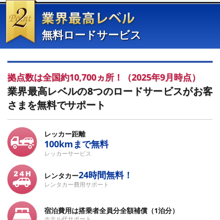
業界最高レベル
無料ロードサービス
拠点数は全国約10,700ヵ所！（2025年9月時点）
業界最高レベルの8つのロードサービスがお客
さまを無料でサポート
レッカー距離
100kmまで無料
レッカーサービス
24時間無料！
レンタカー
レンタカー費用サポート
宿泊費用
は搭乗者全員分全額補償（1泊分）
ホテル代サポート