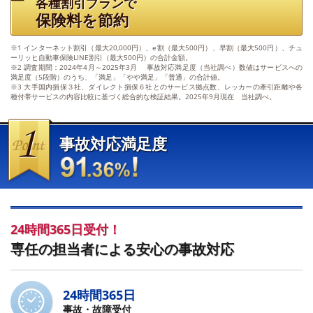
各種割引プランで
保険料を節約
※1 インターネット割引（最大20,000円）、e割（最大500円）、早割（最大500円）、チュ
ーリッヒ自動車保険LINE割引（最大500円）の合計金額。
※2 調査期間：2024年4月～2025年3月 事故対応満足度（当社調べ）数値はサービスへの
満足度（5段階）のうち、「満足」「やや満足」「普通」の合計値。
※3 大手国内損保３社、ダイレクト損保６社とのサービス拠点数、レッカーの牽引距離や各
種付帯サービスの内容比較に基づく総合的な検証結果。2025年9月現在 当社調べ。
事故対応満足度
91.36％
24時間365日受付！
専任の担当者による安心の事故対応
24時間365日
事故・故障受付