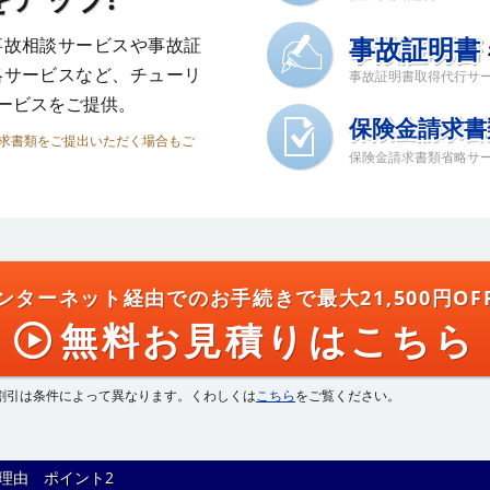
事故証明書
事故相談サービスや事故証
略サービスなど、チューリ
事故証明書取得代行サ
ービスをご提供。
保険金請求書
請求書類をご提出いただく場合もご
保険金請求書類省略サー
ンターネット経由でのお手続きで
最大21,500円OF
無料お見積りはこちら
割引は条件によって異なります。くわしくは
こちら
をご覧ください。
理由 ポイント2