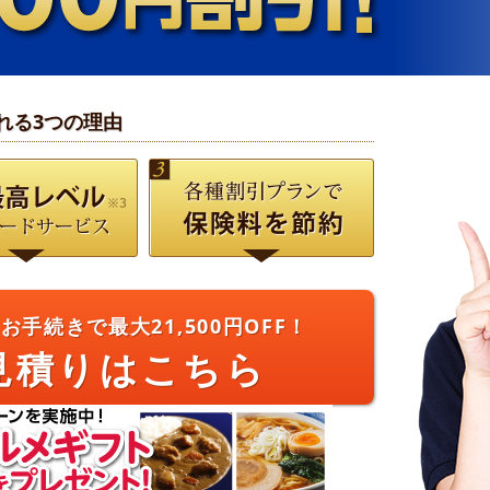
）※2 無料ロードサービスの充実度も業界トップクラス！※4
れる3つの理由
高レベル
７つの割引プランで
保険料を節約
無料ロー
のお手続きで
最大21,500円OFF！
見積りはこちら