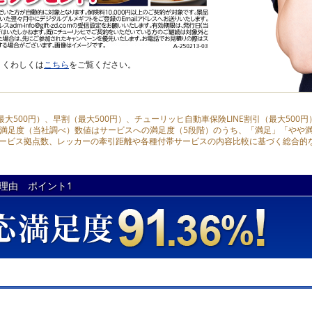
。くわしくは
こちら
をご覧ください。
（最大500円）、早割（最大500円）、チューリッヒ自動車保険LINE割引（最大500
事故対応満足度（当社調べ）数値はサービスへの満足度（5段階）のうち、「満足」「や
サービス拠点数、レッカーの牽引距離や各種付帯サービスの内容比較に基づく総合的な
理由 ポイント1