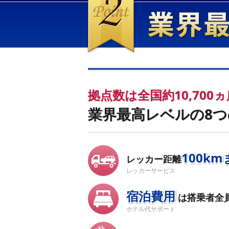
業界最高レベル
無料ロードサービス
拠点数は全国約10,700
業界最高レベルの8
100k
レッカー距離
レッカーサービス
宿泊費用
は搭乗者全
ホテル代サポート