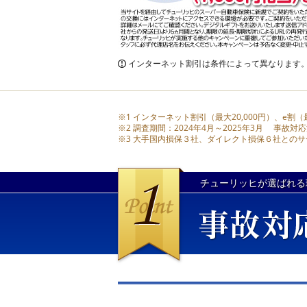
インターネット割引は条件によって異なります
※1 インターネット割引（最大20,000円）、e割
※2 調査期間：2024年4月～2025年3月 
※3 大手国内損保３社、ダイレクト損保６社との
チューリッヒが選ばれる
事故対応満足度
91.36％