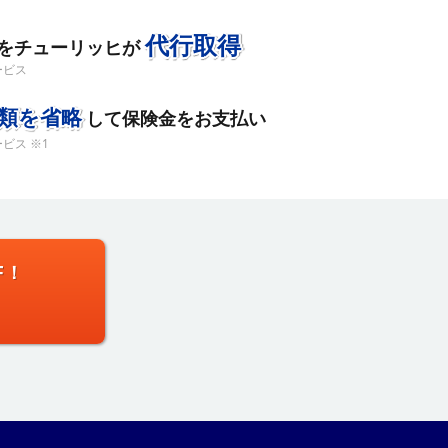
代行取得
をチューリッヒが
ービス
類を省略
して保険金をお支払い
ビス ※1
F！