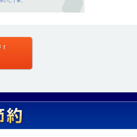
早いし丁寧。
F！