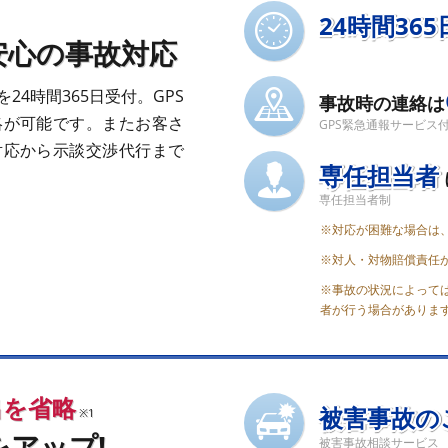
24時間365
安心の事故対応
4時間365日受付。GPS
事故時の連絡は
絡が可能です。またお客さ
GPS緊急通報サービス
対応から示談交渉代行まで
専任担当者
専任担当者制
※対応が困難な場合は
※対人・対物賠償責任
※事故の状況によって
者が行う場合がありま
出を省略
被害事故の
※1
アップ!
被害事故相談サービス