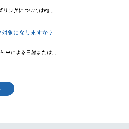
リングについては約...
い対象になりますか？
来による日射または...
る