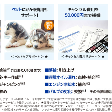
なります。※2各種オイル・冷却水については現場にてご用意可能な場合に限り無料にて提供
カーサービスを提供いたします。★各種サポートサービスはレッカーサービスの利用が前提
す。●サービスの内容は2025年11月現在のものです。●当サービスは、チューリッヒが提
クト損保2社とのサービス拠点数、 レッカーの牽引距離や各種付帯サービスの内容比較に基づ