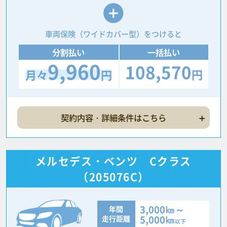
車両保険（ワイドカバー型）をつけると
分割払い
一括払い
9,960
108,570
円
月々
円
契約内容・詳細条件はこちら
メルセデス・ベンツ Cクラス
（205076C）
3,000㎞～
年間
5,000㎞
走行距離
以下