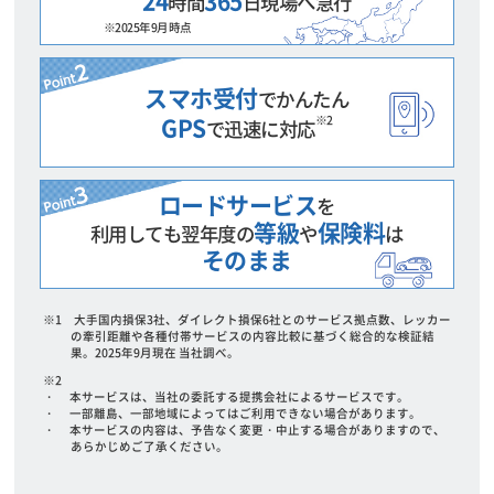
24
365
時間
日
現場へ急行
※2025年9月時点
スマホ受付
でかんたん
GPS
※2
で迅速に対応
ロードサービス
を
等級
保険料
利用しても翌年度の
や
は
そのまま
※1 大手国内損保3社、ダイレクト損保6社とのサービス拠点数、レッカー
の牽引距離や各種付帯サービスの内容比較に基づく総合的な検証結
果。2025年9月現在 当社調べ。
※2
・ 本サービスは、当社の委託する提携会社によるサービスです。
・ 一部離島、一部地域によってはご利用できない場合があります。
・ 本サービスの内容は、予告なく変更・中止する場合がありますので、
あらかじめご了承ください。