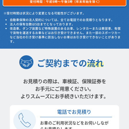
※受付時間は状況により変更となる可能性がございます。
自動車保険の法人契約については、全てお電話でのお見積りとなります。
法人の保有台数は5台までとなっております。
改造車、ダンプ装置など特殊装置のあるお車、レンタカーまたは教習車、有償
で貨物を運送するお車などはお引き受けできません。また一部のスポーツカー
など当社の引き受け基準に該当しないお車はお引き受けできないことがありま
す。
ご契約までの
流れ
お見積りの際は、車検証、保険証券を
お手元にご用意ください。
よりスムーズにお手続きいただけます。
電話で
お見積り
お車のご利用状況などをお伺いしなが
らお見積りします。