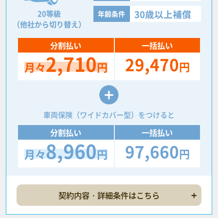
30歳以上補償
20等級
年齢条件
（他社から切り替え）
分割払い
一括払い
2,710
29,470
円
月々
円
車両保険（ワイドカバー型）をつけると
分割払い
一括払い
8,960
97,660
円
月々
円
契約内容・詳細条件はこちら