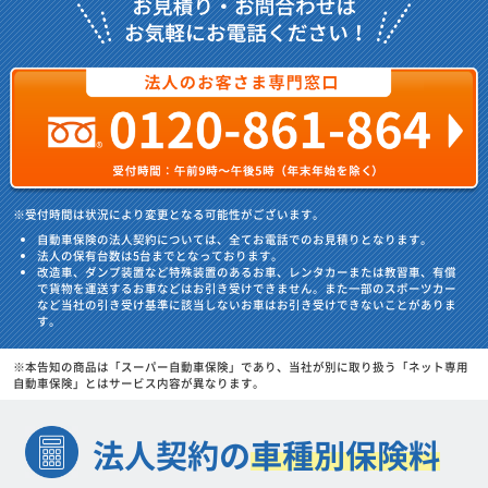
※受付時間は状況により変更となる可能性がございます。
自動車保険の法人契約については、全てお電話でのお見積りとなります。
法人の保有台数は5台までとなっております。
改造車、ダンプ装置など特殊装置のあるお車、レンタカーまたは教習車、有償
で貨物を運送するお車などはお引き受けできません。また一部のスポーツカー
など当社の引き受け基準に該当しないお車はお引き受けできないことがありま
す。
※本告知の商品は「スーパー自動車保険」であり、当社が別に取り扱う「ネット専用
自動車保険」とはサービス内容が異なります。
法人契約の
車種別保険料