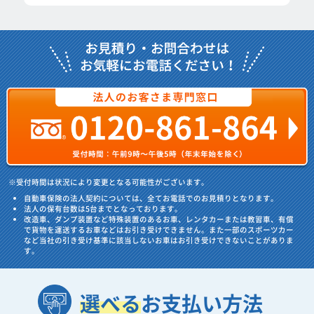
※受付時間は状況により変更となる可能性がございます。
自動車保険の法人契約については、全てお電話でのお見積りとなります。
法人の保有台数は5台までとなっております。
改造車、ダンプ装置など特殊装置のあるお車、レンタカーまたは教習車、有償
で貨物を運送するお車などはお引き受けできません。また一部のスポーツカー
など当社の引き受け基準に該当しないお車はお引き受けできないことがありま
す。
選べる
お支払い方法