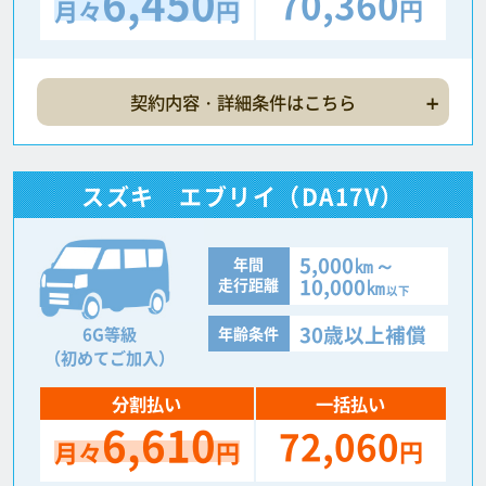
6,450
70,360
円
月々
円
契約内容・詳細条件はこちら
スズキ エブリイ（DA17V）
5,000㎞～
年間
10,000㎞
走行距離
以下
30歳以上補償
6G等級
年齢条件
（初めてご加入）
分割払い
一括払い
6,610
72,060
円
月々
円