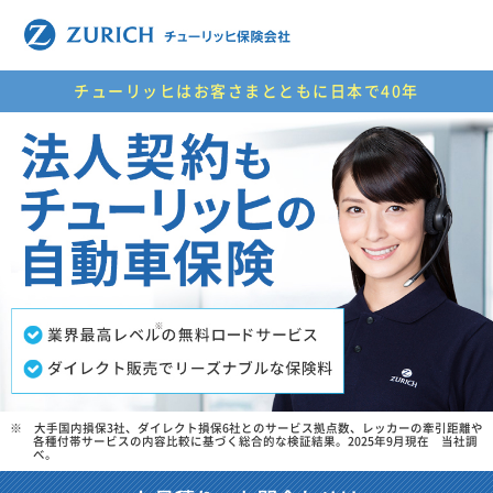
チューリッヒはお客さまとともに日本で40年
※ 大手国内損保3社、ダイレクト損保6社とのサービス拠点数、レッカーの牽引距離や
各種付帯サービスの内容比較に基づく総合的な検証結果。2025年9月現在 当社調
べ。