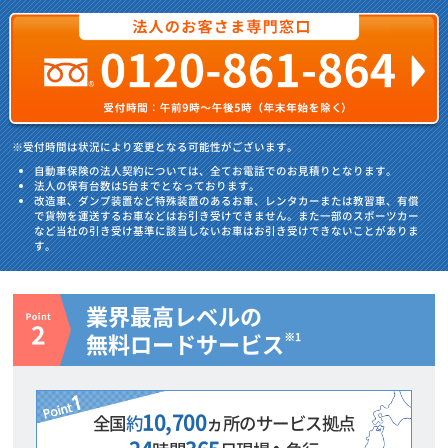
※受付時間は状況により変更となる可能性がございます。
自動車保険の法人契約については、全てお電話でのお見積りとなります。
法人の保有台数は5台までとなっております。
改造車、ダンプ装置など特殊装置のあるお車、レンタカーまたは教習車、有償
で貨物を運送するお車などはお引き受けできません。また一部のスポーツカー
など当社の引き受け基準に該当しないお車はお引き受けできないことがありま
す。
業界最高レベルの
無料ロードサービス
※1
10,700
全国
約
ヵ所の
サービス拠点