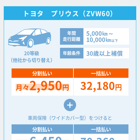
トヨタ プリウス（ZVW60）
5,000㎞～
年間
10,000㎞
走行距離
以下
30歳以上補償
20等級
年齢条件
（他社から切り替え）
分割払い
一括払い
2,950
32,180
円
月々
円
車両保険（ワイドカバー型）をつけると
分割払い
一括払い