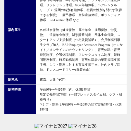
暇、
リフレッシュ休暇、
年末年始休暇、
ペアレンタル・
リーブ（6週間の特別有給休暇。社員の性別を問わず取得
できる制度）、
慶弔休暇、
産前産後休暇、
ボランティア
休暇、
Re-Creation休暇 など
福利厚生
各種社会保険（健康保険、厚生年金、雇用保険、労災、
他）、
退職年金制度、
財形貯蓄制度、
団体生命保険、
ス
タートアップ支援制度（住宅賃貸補助）、
会員制福利厚
生クラブ加入、
EAP:Employee Assistance Program（オンサ
イト／オンラインのカウンセリング）、
育児休職・育児
時間制度、
介護休職制度、
フレックスタイム制度、
短時
間勤務制度、
時差勤務制度、
育児休職者の早期復職支援
手当、
シフト勤務に対する育児支援手当、
社内クラブ活
動、
ドレスコードフリー(服装自由)
勤務地
東京、大阪 (予定)
勤務時間
午前9時〜午後5時（内、休憩1時間）
所定労働時間7時間（一部フレックスタイム制、シフト制
※有り）
※シフト勤務は午前9時～午後6時の間で実働7時間・休憩
1時間