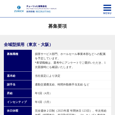
募集要項
全域型採用（東京・大阪）
募集職種
損害サービス部門、ホールセール事業本部などへの配属
を予定しています。
*希望職種は、選考中にアンケートでご選択いただき、1
次面接時にも確認いたします。
基本給
当社規定により決定
諸手当
通勤交通費支給、時間外勤務手当支給 など
昇給
年1回（4月）
インセンティブ
年1回（3月）
休日休暇
完全週休２日制（2025年度 年間休日 123日）、
年次有給
休暇（時間単位、半日取得可能）、
フレキシブル連続休