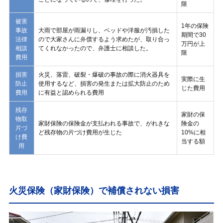
限
被害
1年の保険
事故
大雨で部屋が雨漏りし、ベッドや洋服が汚損した
期間で30
法律
ので大家さんに弁償するよう求めたが、取り合っ
万円が上
相談
てくれなかったので、弁護士に相談した。
限
費用
損害
火災、落雷、破裂・爆破の事故の際に消火器具を
実際に生
防止
使用するなど、損害の発生または拡大防止のため
じた費用
費用
に有益と認められる費用
残存
家財の保
物取
家財保険の保険金が支払われる事故で、がれきな
険金の
片づ
ど残存物の片づけ費用が生じた
10%に相
け費
当する額
用
火災保険（家財保険）で補償されない損害