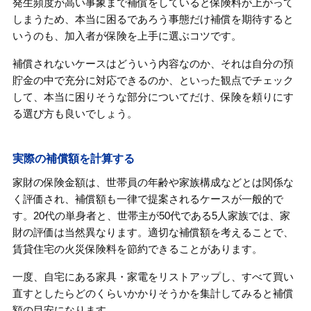
発生頻度が高い事象まで補償をしていると保険料が上がって
しまうため、本当に困るであろう事態だけ補償を期待すると
いうのも、加入者が保険を上手に選ぶコツです。
補償されないケースはどういう内容なのか、それは自分の預
貯金の中で充分に対応できるのか、といった観点でチェック
して、本当に困りそうな部分についてだけ、保険を頼りにす
る選び方も良いでしょう。
実際の補償額を計算する
家財の保険金額は、世帯員の年齢や家族構成などとは関係な
く評価され、補償額も一律で提案されるケースが一般的で
す。20代の単身者と、世帯主が50代である5人家族では、家
財の評価は当然異なります。適切な補償額を考えることで、
賃貸住宅の火災保険料を節約できることがあります。
一度、自宅にある家具・家電をリストアップし、すべて買い
直すとしたらどのくらいかかりそうかを集計してみると補償
額の目安になります。