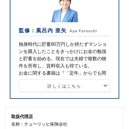
監修：風呂内 亜矢
Aya Furouchi
独身時代に貯蓄80万円しか持たずマンショ
ンを購入したことをきっかけにお金の勉強
と貯蓄を始める。現在では夫婦で複数の物
件を所有し、賃料収入も得ている。
お金に関する書籍は『「定年」からでも間
に合う老後の資産運用 (講談社+α新書) 』な
詳しくはこちら
ど20冊以上。YouTubeチャンネル
「FUROUCHI vlog」では、日記にお金の
Tipsを交える動画を更新している。
1級ファイナンシャル・プランニング技能士、CFP
取扱代理店
認定者、宅地建物取引士
名称：チューリッヒ保険会社