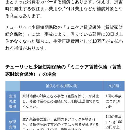
まとまった出費をカバーする補償もあります。例えば、損害
時に発生する仮住まい費用や片付け費用などが補償対象とな
る商品もあります。
チューリッヒ少額短期保険の「ミニケア賃貸保険（賃貸家財
総合保険）」には、事故により、借りている部屋に30日以上
住めなくなった場合に、生活再建費用として10万円が支払わ
れる補償があります。
チューリッヒ少額短期保険の「ミニケア賃貸保険（賃貸
家財総合保険）」の場合
補償される損害の例
支払額
生活
家財補償の対象となる事故（盗難を除く）が発生
1回の事故
再建
し、修復作業のため連続して30日以上居住できな
につき10
費用
くなった。
万円
1回の事故
空き巣被害に遭い、玄関のドアロックを壊され
修理
につき100
た。賃貸借契約で玄関のドアは入居者が修理する
費用
万円が上
ことになっているので、修理を行った。