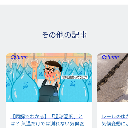
その他の記事
Column
Column
【図解でわかる】「湿球温度」と
レールのゆ
は？ 気温だけでは測れない気候変
気候変動に