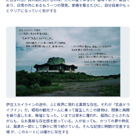
あり、日常の外にあるもう一つの現実。愛機を駆るたびに、自分自身がもっ
とクリアになっていく気がする
伊豆スカイラインの途中、ふと視界に現れる異質な存在。それが「玄岳ドラ
イブイン」だ。昭和の観光ブームに乗って誕生したこの建物は、閉業と再開
を繰り返した末、廃墟となった。いまでは草木に覆われ、風雨にさらされな
がらも、なお異様な存在感を放っている。人が去っても、かつての夢や熱気
は、風景の一部として静かに残り続けている。そんな記憶と時間が交差する
場 が、このルートには確かに存在する