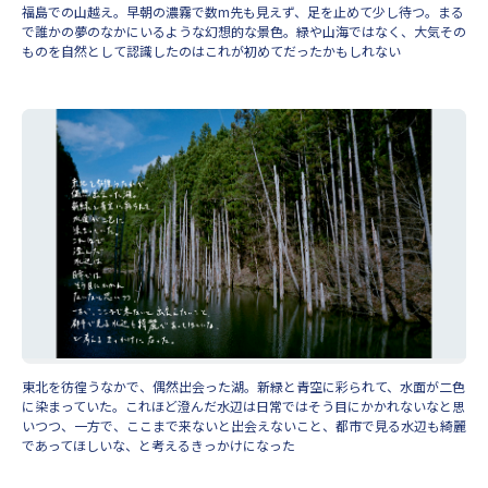
福島での山越え。早朝の濃霧で数m先も見えず、足を止めて少し待つ。まる
で誰かの夢のなかにいるような幻想的な景色。緑や山海ではなく、大気その
ものを自然として認識したのはこれが初めてだったかもしれない
東北を彷徨うなかで、偶然出会った湖。新緑と青空に彩られて、水面が二色
に染まっていた。これほど澄んだ水辺は日常ではそう目にかかれないなと思
いつつ、一方で、ここまで来ないと出会えないこと、都市で見る水辺も綺麗
であってほしいな、と考えるきっかけになった