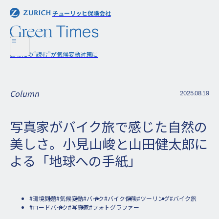
チューリッヒ保険会社
チューリッヒ保険会社
あなたの“読む”が気候変動対策に
あなたの“読む”が気候変動対策に
Column
2025.08.19
写真家がバイク旅で感じた自然の
美しさ。小見山峻と山田健太郎に
よる「地球への手紙」
#環境問題
#気候変動
#バイク
#バイク保険
#ツーリング
#バイク旅
#ロードバイク
#写真家
#フォトグラファー