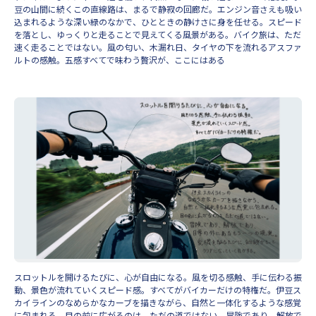
豆の山間に続くこの直線路は、まるで静寂の回廊だ。エンジン音さえも吸い
込まれるような深い緑のなかで、ひとときの静けさに身を任せる。スピード
を落とし、ゆっくりと走ることで見えてくる風景がある。バイク旅は、ただ
速く走ることではない。風の匂い、木漏れ日、タイヤの下を流れるアスファ
ルトの感触。五感すべてで味わう贅沢が、ここにはある
スロットルを開けるたびに、心が自由になる。風を切る感触、手に伝わる振
動、景色が流れていくスピード感。すべてがバイカーだけの特権だ。伊豆ス
カイラインのなめらかなカーブを描きながら、自然と一体化するような感覚
に包まれる。目の前に広がるのは、ただの道ではない。冒険であり、解放で