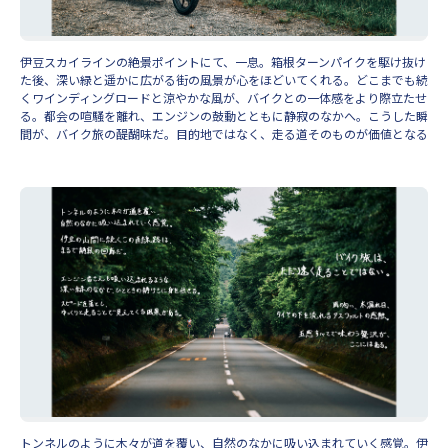
伊豆スカイラインの絶景ポイントにて、一息。箱根ターンパイクを駆け抜け
た後、深い緑と遥かに広がる街の風景が心をほどいてくれる。どこまでも続
くワインディングロードと涼やかな風が、バイクとの一体感をより際立たせ
る。都会の喧騒を離れ、エンジンの鼓動とともに静寂のなかへ。こうした瞬
間が、バイク旅の醍醐味だ。目的地ではなく、走る道そのものが価値となる
トンネルのように木々が道を覆い、自然のなかに吸い込まれていく感覚。伊