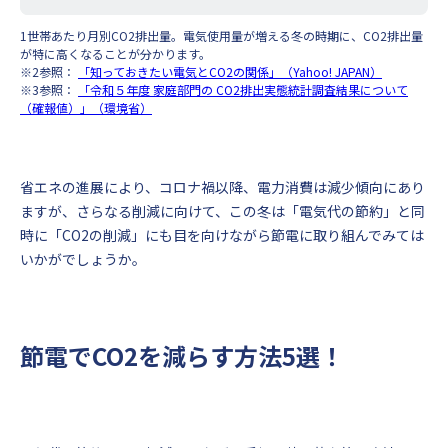
1世帯あたり月別CO2排出量。電気使用量が増える冬の時期に、CO2排出量
が特に高くなることが分かります。
※2参照：
「知っておきたい電気とCO2の関係」（Yahoo! JAPAN）
※3参照：
「令和５年度 家庭部門の CO2排出実態統計調査結果について
（確報値）」（環境省）
省エネの進展により、コロナ禍以降、電力消費は減少傾向にあり
ますが、さらなる削減に向けて、この冬は「電気代の節約」と同
時に「CO2の削減」にも目を向けながら節電に取り組んでみては
いかがでしょうか。
節電でCO2を減らす方法5選！