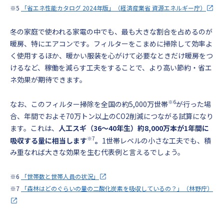
※5
「省エネ性能カタログ 2024年版」（経済産業省 資源エネルギー庁）
冬の家庭で使われる家電の中でも、最も大きな割合を占めるのが
暖房、特にエアコンです。フィルターをこまめに掃除して効率よ
く使用するほか、暖かい服装を心がけて必要なときだけ暖房をつ
けるなど、稼働を減らす工夫をすることで、より高い節約・省エ
ネ効果が期待できます。
※6
なお、このフィルター掃除を全国の約5,000万世帯
が行った場
合、年間でおよそ70万トン以上のCO2削減につながる試算になり
ます。これは、
人工スギ（36～40年生）約8,000万本が1年間に
※7
吸収する量に相当します
。
1世帯レベルの小さな工夫でも、積
み重なれば大きな効果を生む代表例と言えるでしょう。
※6
「世帯数と世帯人員の状況」
※7
「森林はどのぐらいの量の二酸化炭素を吸収しているの？」（林野庁）