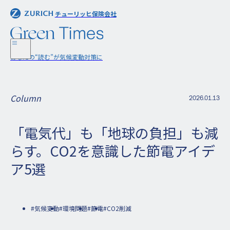
チューリッヒ保険会社
チューリッヒ保険会社
あなたの“読む”が気候変動対策に
あなたの“読む”が気候変動対策に
Column
2026.01.13
「電気代」も「地球の負担」も減
らす。CO2を意識した節電アイデ
ア5選
#気候変動
#環境問題
#節電
#CO2削減