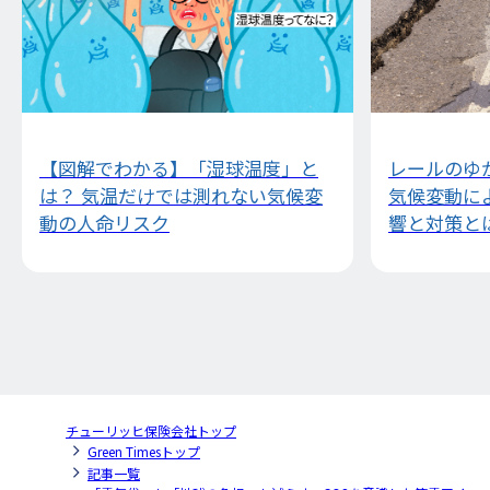
【図解でわかる】「湿球温度」と
レールのゆ
は？ 気温だけでは測れない気候変
気候変動に
動の人命リスク
響と対策と
チューリッヒ保険会社トップ
Green Timesトップ
記事一覧