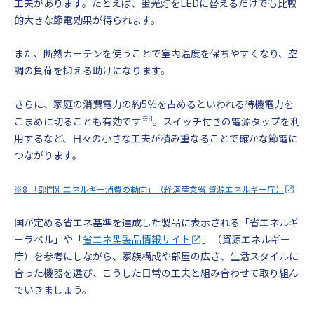
工夫があります。たとえば、蛍光灯をLEDに替えるだけでも比較
的大きな節電効果が得られます。
また、断熱カーテンを使うことで室内温度を保ちやすくなり、空
調の負荷を抑える助けになります。
さらに、家庭の消費電力の約5％を占めるといわれる待機電力を
※8
こまめに切ることも有効です
。スイッチ付きの電源タップを利
用するなど、日々の小さな工夫が積み重なることで確かな節電に
つながります。
※8 「部門別エネルギー消費の動向」（経済産業省 資源エネルギー庁）
国が定める省エネ基準を達成した製品に表示される「省エネルギ
ーラベル」や「
省エネ型製品情報サイト
」（資源エネルギー
庁）を参考にしながら、家族構成や部屋の広さ、生活スタイルに
合った機器を選び、こうした日常の工夫と組み合わせて取り組ん
でいきましょう。