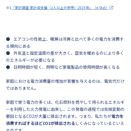
※1
「家計調査 家計収支編（2人以上の世帯）2025年」〔e-Stat〕
● エアコンの性能上、暖房は冷房と比べて多くの電力を消費す
る傾向にある
● 外気温と設定温度の差が大きく、空気を暖めるのにより多く
のエネルギーが必要になる
● 日照時間が短く、照明など家電製品の使用時間が長くなる
家庭における電力消費量の増加が影響を与えるのは、電気代だけ
ではありません。
家庭で使う電力の多くは、化石燃料を燃やして得られるエネルギ
ーを利用した火力発電に由来し、この発電の過程では気候変動の
要因となるCO2が大量に排出されます。つまり、私たちが
電力を
消費すればするほどCO2が排出される
しくみになっているといえ
るのです。