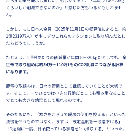
たらす効果を提示しました。もしかすると、「年間で10〜20kg
くらいしか削減できないのか」と感じた方もいるかもしれませ
ん。
しかし、もし日本人全員（2025年11月1日の概算値によると、約
1億2319万人）が少しずつこれらのアクションに取り組んだとし
たらどうでしょうか。
たとえば、1世帯あたりの削減量が年間10〜20kgだとしても、
全
世帯で取り組めば約54万〜110万tものCO2削減につながる計算
になります。
節電の取組みは、日々の習慣として継続していくことが大切で
す。そして、一つひとつは小さな行動だとしても積み重なること
でとても大きな効果として現れるのです。
そのためにも、「寒さをこらえて暖房の使用を控える」といった
我慢を伴うものではなく、まずは「設定温度を一段階下げる」
「2週間に一度、日頃使っている家電を1つ掃除する」といった、