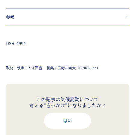
参考
※1：
環境省生物多様性センター. “里地生態系”.モニタリングサ
イト1000.（2026年5月8日閲覧）
DSR-4994
※2：環境省自然環境局生物多様性センター. “モニタリングサイ
ト1000 陸生鳥類調査情報 2024年9月号 Vol.16 No.1” . モニタリン
グサイト1000. 2024年9月30日.
https://www.biodic.go.jp/moni
取材・執筆：入江百音
編集：玉野井崚太（CINRA, Inc）
1000/findings/newsflash/pdf/terrestrial_bird_NL_Vol.16_No.
1.pdf
, (2026年6月1日).
※3：
バードリサーチ.“カワウの巣の昆虫調査”.バードリサーチ.
（2026年5月8日閲覧）
この記事は気候変動について
考える“きっかけ”になりましたか？
はい