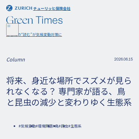
チューリッヒ保険会社
チューリッヒ保険会社
あなたの“読む”が気候変動対策に
あなたの“読む”が気候変動対策に
Column
2026.06.15
将来、身近な場所でスズメが見ら
れなくなる？ 専門家が語る、鳥
と昆虫の減少と変わりゆく生態系
#気候変動
#環境問題
#鳥
#昆虫
#生態系