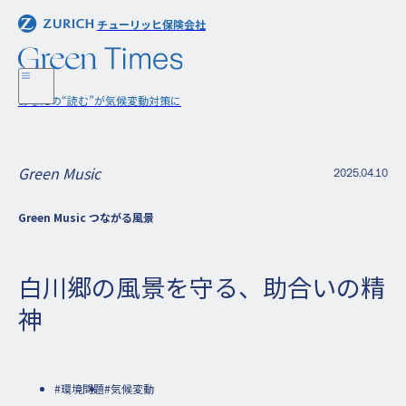
チューリッヒ保険会社
チューリッヒ保険会社
あなたの“読む”が気候変動対策に
あなたの“読む”が気候変動対策に
Green Music
2025.04.10
Green Music つながる風景
白川郷の風景を守る、助合いの精
神
#環境問題
#気候変動