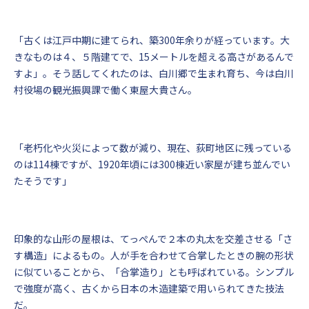
「古くは江戸中期に建てられ、築300年余りが経っています。大
きなものは４、５階建てで、15メートルを超える高さがあるんで
すよ」。そう話してくれたのは、白川郷で生まれ育ち、今は白川
村役場の観光振興課で働く東屋大貴さん。
「老朽化や火災によって数が減り、現在、荻町地区に残っている
のは114棟ですが、1920年頃には300棟近い家屋が建ち並んでい
たそうです」
印象的な山形の屋根は、てっぺんで２本の丸太を交差させる「さ
す構造」によるもの。人が手を合わせて合掌したときの腕の形状
に似ていることから、「合掌造り」とも呼ばれている。シンプル
で強度が高く、古くから日本の木造建築で用いられてきた技法
だ。