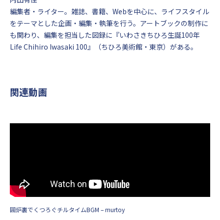
編集者・ライター。雑誌、書籍、Webを中心に、ライフスタイル
をテーマとした企画・編集・執筆を行う。アートブックの制作に
も関わり、編集を担当した図録に『いわさきちひろ生誕100年
Life Chihiro Iwasaki 100』（ちひろ美術館・東京）がある。
関連動画
囲炉裏でくつろぐチルタイムBGM – murtoy