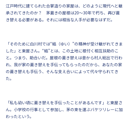
江戸時代に建てられた合掌造りの家屋は、どのように現代へと継
承されてきたのか？ 茅葺きの屋根は20〜30年で朽ち、再び葺
き替える必要がある。それには相当な人手が必要なはずだ。
「そのために白川村では“結（ゆい）”の精神が受け継がれてきま
した」と東屋さん。“結”とは、この土地に根付く相互扶助のこ
と。つまり、助合いだ。屋根の葺き替えは昔から村人総出で行わ
れ、我が家の葺き替えを手伝ってもらったのだから、あなたの家
の葺き替えも手伝う、そんな支え合いによって代々守られてき
た。
「私も幼い頃に葺き替えを手伝ったことがあるんです」と東屋さ
ん。小学校の行事として参加し、茅の束を運ぶバケツリレーに加
わったという。