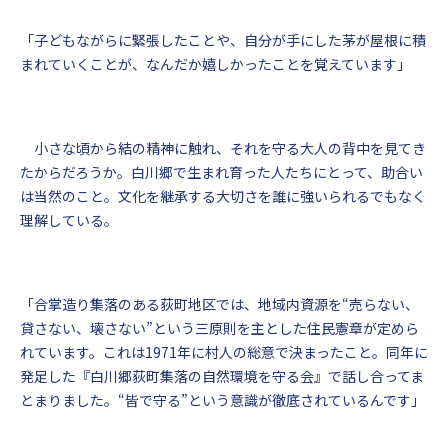
「子どもながらに緊張したことや、自分が手にした茅が屋根に積
まれていくことが、なんだか嬉しかったことを覚えています」
小さな頃から結の精神に触れ、それを守る大人の背中を見てき
たからだろうか。白川郷で生まれ育った人たちにとって、助合い
は当然のこと。文化を継承する大切さを誰に強いられるでもなく
理解している。
「合掌造り集落のある荻町地区では、地域内資源を“売らない、
貸さない、壊さない”という三原則を主とした住民憲章が定めら
れています。これは1971年に村人の総意で決まったこと。同年に
発足した『白川郷荻町集落の自然環境を守る会』で話し合ってま
とまりました。“皆で守る”という意識が徹底されているんです」