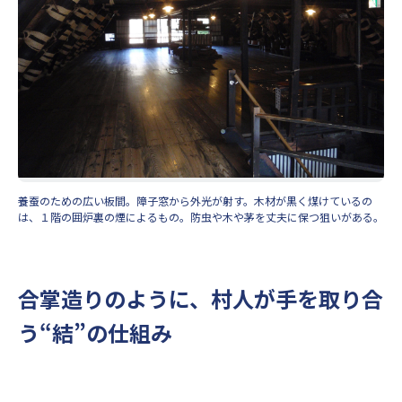
養蚕のための広い板間。障子窓から外光が射す。木材が黒く煤けているの
は、１階の囲炉裏の煙によるもの。防虫や木や茅を丈夫に保つ狙いがある。
合掌造りのように、村人が手を取り合
う“結”の仕組み