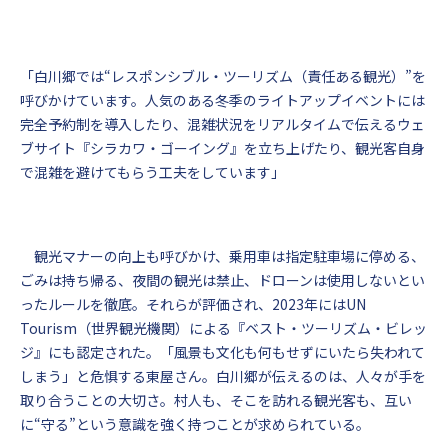
「白川郷では“レスポンシブル・ツーリズム（責任ある観光）”を
呼びかけています。人気のある冬季のライトアップイベントには
完全予約制を導入したり、混雑状況をリアルタイムで伝えるウェ
ブサイト『シラカワ・ゴーイング』を立ち上げたり、観光客自身
で混雑を避けてもらう工夫をしています」
観光マナーの向上も呼びかけ、乗用車は指定駐車場に停める、
ごみは持ち帰る、夜間の観光は禁止、ドローンは使用しないとい
ったルールを徹底。それらが評価され、2023年にはUN
Tourism（世界観光機関）による『ベスト・ツーリズム・ビレッ
ジ』にも認定された。「風景も文化も何もせずにいたら失われて
しまう」と危惧する東屋さん。白川郷が伝えるのは、人々が手を
取り合うことの大切さ。村人も、そこを訪れる観光客も、互い
に“守る”という意識を強く持つことが求められている。