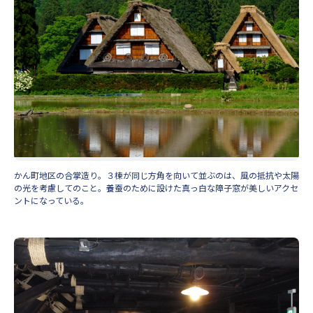
かん町地区の合掌造り。３棟が同じ方角を向いて並ぶのは、風の抵抗や太陽
の光を考慮してのこと。養蚕のために設けた真っ白な障子窓が美しいアクセ
ントになっている。