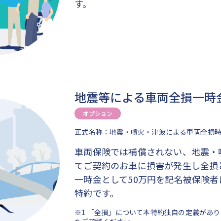
す。
地震等による車両全損一時
オプション
正式名称：地震・噴火・津波による車両全損
車両保険では補償されない、地震・
てご契約のお車に損害が発生し全損
一時金として50万円を記名被保険
特約です。
※1 「全損」について本特約独自の定義があ