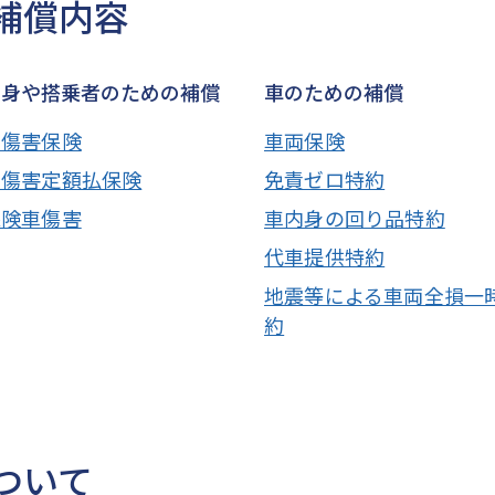
補償内容
自身や搭乗者のための補償
車のための補償
身傷害保険
車両保険
身傷害定額払保険
免責ゼロ特約
保険車傷害
車内身の回り品特約
代車提供特約
地震等による車両全損一
約
ついて