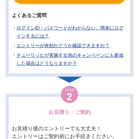
よくあるご質問
下記の条件を満たす場合には、複数所有新規
（セカンドカー割引）という扱いになり、
2台目
・
ログインID・パスワードがわからない。簡単にログ
以降のお車の新規保険契約を7等級からスタート
インするには？
1.保険証券や継続のご案内がお手元にある場合
することが出来ます。
・
エントリーが有効かどうか確認できますか？
当社から、登録いただいたご住所にお送りする
・
チューリッヒが実施する他のキャンペーンにも参加
保険証券や、継続のご案内に記載されていま
1台目の条件
した場合はどうなりますか？
す。お手数ですがご確認ください。
ログインID・パスワードがわからなくても、当
・自家用5車種
社に登録されている情報でワンタイムパスワー
・11等級以上
2.保険証券や継続のご案内がお手元にない場合
当社が実施する他のキャンペーンに重複して参
お手数ですが、
My Zurich（お客さま専用ペー
ドでログインし、エントリーが可能です。
こち
STEP
こちら
加された場合、先にお見積りを取られた、また
からログインページに進み、「ログイン
ジ）にログイン
して再エントリーをお願いいた
2台目の条件
ら
から必要な情報をご入力いただき「ワンタイ
2
ID・パスワードでログイン」の入力欄に、ログ
はエントリーされたキャンペーンを優先いたし
します。
・自家用5車種
ムパスワードを発行する」ボタンを押すと、操
インID・パスワードをご入力いただき、ログイ
ます。
お見積り・ご契約
・記名被保険者と車両所有者が個人
作したブラウザで10分のみ有効なワンタイムパ
ンしてください。
閉じる
・記名被保険者が1台目と同一か、その同居の親
スワードをお送りします。
お見積り後のエントリーでも大丈夫！
表示されたお客様専用ページで「契約内容の確
閉じる
族
エントリーはご契約前にお手続きください。
認」からお進みいただくと、証券番号やご契約