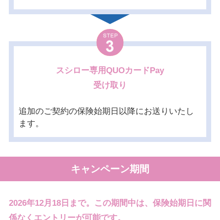
・車両所有者が1台目と同一か、1台目の記名被
閉じる
内容をご確認いただけます。
保険者またはその同居の親族と同一。
STEP
※所有者がディーラー、リース業者（1年以上のリース）の場合に
閉じる
3
は、そのお車の使用者を所有者とみなします。
スシロー専用QUOカードPay
閉じる
受け取り
追加のご契約の保険始期日以降にお送りいたし
ます。
キャンペーン期間
2026年12月18日まで。この期間中は、保険始期日に関
係なくエントリーが可能です。