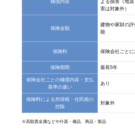
補償内容
よる損害（地震
害は対象外）
建物や家財の評
保険金額
能
保険料
保険会社ごとに
保険期間
最長5年
保険会社ごとの補償内容・支払
あり
基準の違い
保険料による所得税・住民税の
対象外
控除
※高額貴金属などや什器・備品、商品・製品