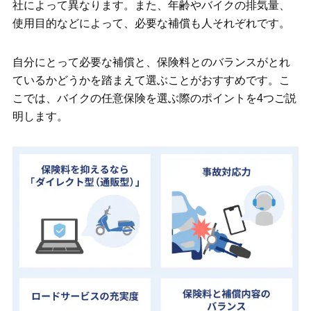
社によって異なります。また、年齢やバイクの排気量、
使用目的などによって、必要な補償も人それぞれです。
チューリッヒのバイク保険がおすすめの
理由
自分にとって必要な補償と、保険料とのバランスがとれ
バイク保険の加入をおすすめする理由
ているかどうかを踏まえて選ぶことがおすすめです。こ
こでは、バイクの任意保険を選ぶ際のポイントを4つご説
学生や18歳未満でもバイク保険を契約で
明します。
きる？
バイク保険は保険料と補償内容のバラン
スを見て選ぼう