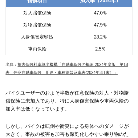
補償項目
加入率（2024年）
対人賠償保険
47.0％
対物賠償保険
47.9％
人身傷害定額払
28.2％
車両保険
2.5％
出典：
損害保険料率算出機構「自動車保険の概況 2024年度版 第18
表 任意自動車保険 用途・車種別普及率表(2024年3月末）」
バイクユーザーのおよそ半数が任意保険の対人・対物賠
償保険に未加入であり、特に人身傷害保険や車両保険の
加入率は低くなっています。
しかし、バイクは転倒や衝突による身体へのダメージが
大きく、事故の被害も加害も深刻化しやすい乗り物のた