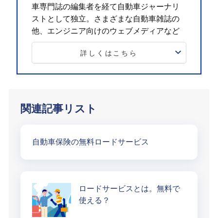
車専門誌の編集者を経て自動車ジャーナリ
ストとして独立。さまざまな自動車雑誌の
他、エンジニア向けのウェブメディアなど
に寄稿している。
詳しくはこちら
近著に『電気自動車用パワーユニットの必
須知識』（日刊工業新聞社）、『エコカー
技術の最前線』（SBクリエイティブ）、
『図解カーメカニズム基礎講座パワートレ
ーン編』（日経BP社）がある。
関連記事リスト
日本自動車ジャーナリスト協会（AJAJ）会員
自動車保険の無料ロードサービス
ロードサービスとは。無料で
使える？