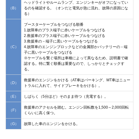
ヘッドライトやルームランプ、エンジンキーがオフになってい
（B）
るのを確認する。（オンだと電気が急に流れ、故障の原因にな
る）
ブースターケーブルをつなげる順番
1.故障車のプラス端子に赤いケーブルをつなげる
2.救援車のプラス端子に赤いケーブルをつなげる
3.救援車の－端子に黒いケーブルをつなげる
（C）
4.故障車のエンジンブロックなどの金属部かバッテリーの－端
子に黒いケーブルをつなげる
※ケーブルを繋ぐ場所は車種によって異なるため、説明書で確
認する。特に繋ぐ順番は重要なので、しっかりとチェックす
る。
救援車のエンジンをかける（AT車はパーキング、MT車はニュー
（D）
トラルに入れて、サイドブレーキをかける）。
（E）
しばらく（5分ほど）そのまま待つ（充電する）。
救援車のアクセルを踏む。エンジン回転数を1,500～2,000回転
（F）
くらいに高く保つ。
（G）
故障した車のエンジンをかける。