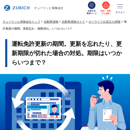
お客さま専用
事故・
メ
チューリッヒ保険会社
チューリッヒ保険会社トップ
自動車保険
自動車保険ガイド
カーライフお役立ち情報
免
許更新の期間。更新忘れ・期限切れ。いつからいつ？
運転免許更新の期間。更新を忘れたり、更
新期限が切れた場合の対処。期限はいつか
らいつまで？