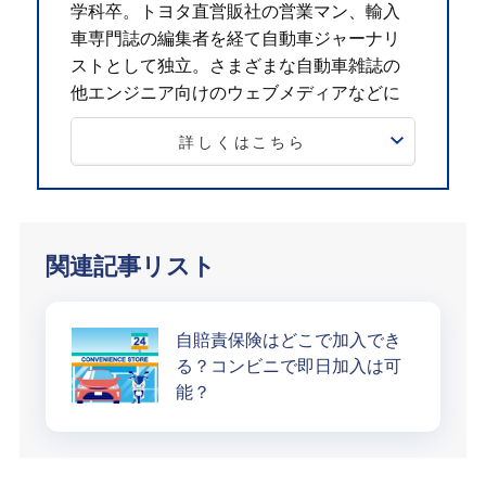
学科卒。トヨタ直営販社の営業マン、輸入
車専門誌の編集者を経て自動車ジャーナリ
ストとして独立。さまざまな自動車雑誌の
他エンジニア向けのウェブメディアなどに
寄稿している。
詳しくはこちら
近著に『電気自動車用パワーユニットの必
須知識』（日刊工業新聞社）、『エコカー
技術の最前線』（SBクリエイティブ）、
『図解カーメカニズムパワートレーン編』
（日経BP社）がある。
関連記事リスト
日本自動車ジャーナリスト協会（AJAJ）会員
自賠責保険はどこで加入でき
る？コンビニで即日加入は可
能？