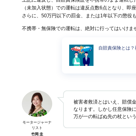
（未加入状態）での運転は違反点数6点となり、即
さらに、50万円以下の罰金、または1年以下の懲役
不携帯・無保険での運転は、絶対に行ってはいけま
自賠責保険とは？
被害者救済とはいえ、賠償
なります。しかし任意保険
万が一の転ばぬ先の杖とい
モータージャーナ
リスト
竹岡 圭