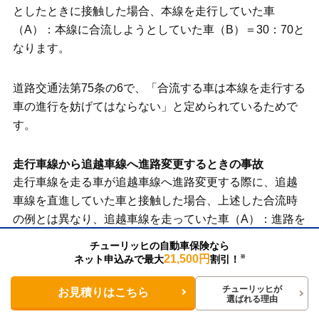
としたときに接触した場合、本線を走行していた車
（A）：本線に合流しようとしていた車（B）＝30：70と
なります。
道路交通法第75条の6で、「合流する車は本線を走行する
車の進行を妨げてはならない」と定められているためで
す。
走行車線から追越車線へ進路変更するときの事故
走行車線を走る車が追越車線へ進路変更する際に、追越
車線を直進していた車と接触した場合、上述した合流時
の例とは異なり、追越車線を走っていた車（A）：進路を
変更した車（B）＝20：80となります。高速道路での進
チューリッヒの自動車保険なら
路変更は一般道路以上に注意が求められており、過失割
21,500円
ネット申込みで最大
割引！
※
合も高めに設定されるためです。
チューリッヒが
お見積りはこちら
選ばれる理由
自動車とバイク