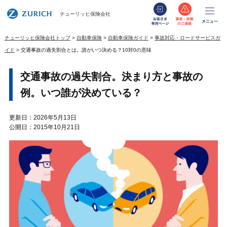
お客さま専用
事故・
メ
チューリッヒ保険会社
チューリッヒ保険会社トップ
自動車保険
自動車保険ガイド
事故対応・ロードサービスガ
イド
交通事故の過失割合とは。誰がいつ決める？10対0の意味
交通事故の過失割合。決まり方と事故の
例。いつ誰が決めている？
更新日：2026年5月13日
公開日：2015年10月21日