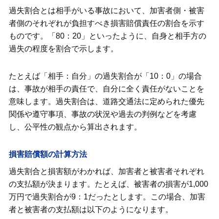
過失割合が10対0になるケースと対処法
過失割合とは相手がいる事故において、加害者側・被害
者側のそれぞれが負担すべき損害賠償責任の割合を示す
被害者に過失があると「過失相殺」が行
ものです。「80：20」といったように、自身と相手方の
われる
過失の程度を割合で示します。
過失割合に納得できない場合の対応策
たとえば「相手：自分」の過失割合が「10：0」の場合
過失割合を主張するために必要なもの
は、事故が相手の責任で、自分に全く責任がないことを
意味します。過失割合は、道路交通法に定められた優先
事故の示談交渉は自動車保険の専任担当
関係や遵守事項、事故の状況や過去の判例などを考慮
者に依頼できる
し、公平性の観点から算出されます。
損害賠償額の計算方法
過失割合と損害額がわかれば、加害者と被害者それぞれ
の支払額が決まります。たとえば、被害者の損害が1,000
万円で過失割合が9：1だったとします。この場合、加害
者と被害者の支払額は以下のようになります。