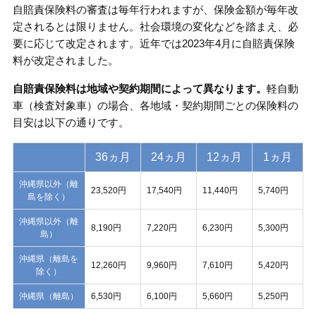
自賠責保険料の審査は毎年行われますが、保険金額が毎年改
定されるとは限りません。社会環境の変化などを踏まえ、必
要に応じて改定されます。近年では2023年4月に自賠責保険
料が改定されました。
自賠責保険料は地域や契約期間によって異なります。
軽自動
車（検査対象車）の場合、各地域・契約期間ごとの保険料の
目安は以下の通りです。
36ヵ月
24ヵ月
12ヵ月
1ヵ月
沖縄県以外（離
23,520円
17,540円
11,440円
5,740円
島を除く）
沖縄県以外（離
8,190円
7,220円
6,230円
5,300円
島）
沖縄県（離島を
12,260円
9,960円
7,610円
5,420円
除く）
沖縄県（離島）
6,530円
6,100円
5,660円
5,250円