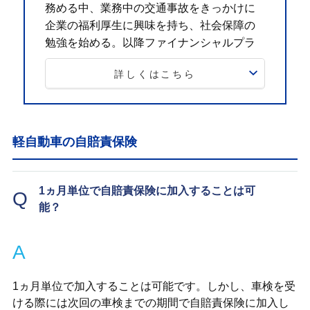
務める中、業務中の交通事故をきっかけに
企業の福利厚生に興味を持ち、社会保障の
勉強を始める。以降ファイナンシャルプラ
ンナーとして活動し、個人・法人のお金に
詳しくはこちら
関する相談、北海道のテレビ番組のコメン
テーター、年間毎年約100件のセミナー講師
なども務める。趣味はフィットネス。健康
とお金、豊かなライフスタイルを実践・発
軽自動車の自賠責保険
信しています。
1ヵ月単位で自賠責保険に加入することは可
Q
能？
A
1ヵ月単位で加入することは可能です。しかし、車検を受
ける際には次回の車検までの期間で自賠責保険に加入し