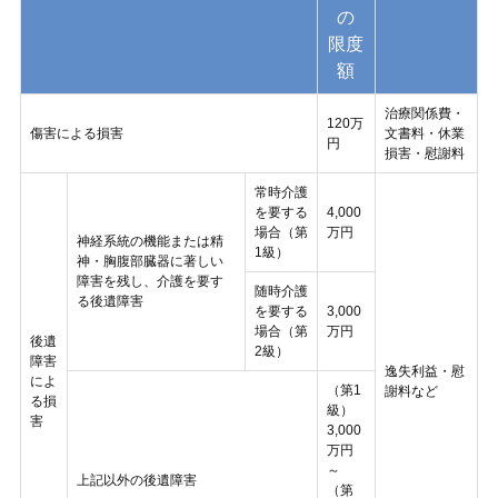
の
限度
額
治療関係費・
120万
傷害による損害
文書料・休業
円
損害・慰謝料
常時介護
を要する
4,000
場合（第
万円
神経系統の機能または精
1級）
神・胸腹部臓器に著しい
障害を残し、介護を要す
随時介護
る後遺障害
を要する
3,000
場合（第
万円
後遺
2級）
障害
逸失利益・慰
によ
（第1
謝料など
る損
級）
害
3,000
万円
～
上記以外の後遺障害
（第