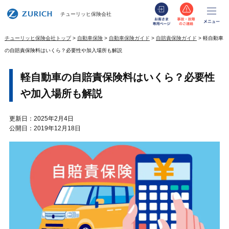
お客さま専用
事故・
メ
チューリッヒ保険会社
チューリッヒ保険会社トップ
自動車保険
自動車保険ガイド
自賠責保険ガイド
軽自動車
の自賠責保険料はいくら？必要性や加入場所も解説
軽自動車の自賠責保険料はいくら？必要性
や加入場所も解説
更新日：2025年2月4日
公開日：2019年12月18日