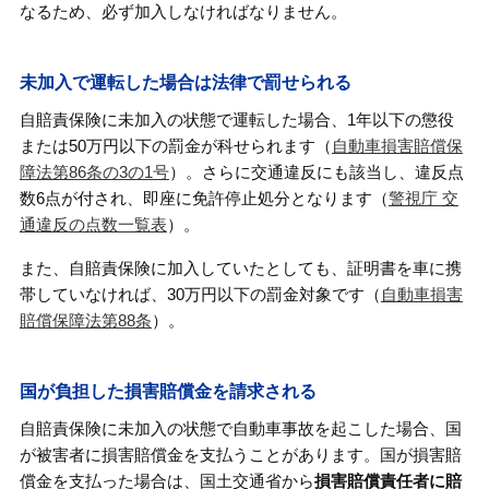
なるため、必ず加入しなければなりません。
未加入で運転した場合は法律で罰せられる
自賠責保険に未加入の状態で運転した場合、1年以下の懲役
または50万円以下の罰金が科せられます（
自動車損害賠償保
障法第86条の3の1号
）。さらに交通違反にも該当し、違反点
数6点が付され、即座に免許停止処分となります（
警視庁 交
通違反の点数一覧表
）。
また、自賠責保険に加入していたとしても、証明書を車に携
帯していなければ、30万円以下の罰金対象です（
自動車損害
賠償保障法第88条
）。
国が負担した損害賠償金を請求される
自賠責保険に未加入の状態で自動車事故を起こした場合、国
が被害者に損害賠償金を支払うことがあります。国が損害賠
償金を支払った場合は、国土交通省から
損害賠償責任者に賠