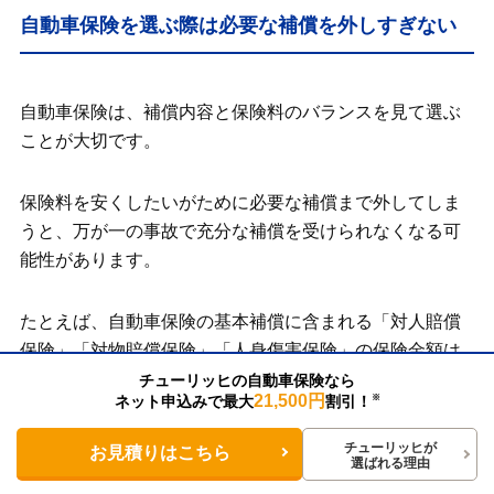
自動車保険を選ぶ際は必要な補償を外しすぎない
自動車保険は、補償内容と保険料のバランスを見て選ぶ
ことが大切です。
保険料を安くしたいがために必要な補償まで外してしま
うと、万が一の事故で充分な補償を受けられなくなる可
能性があります。
たとえば、自動車保険の基本補償に含まれる「対人賠償
保険」「対物賠償保険」「人身傷害保険」の保険金額は
自分で決められますが、保険料を抑えるために低く設定
チューリッヒの自動車保険なら
21,500円
ネット申込みで最大
割引！
※
すると、万が一の際に充分な補償を受けられません。事
故によっては損害額や賠償額が高額となり得るため「無
チューリッヒが
お見積りはこちら
選ばれる理由
制限」に設定することをおすすめします。