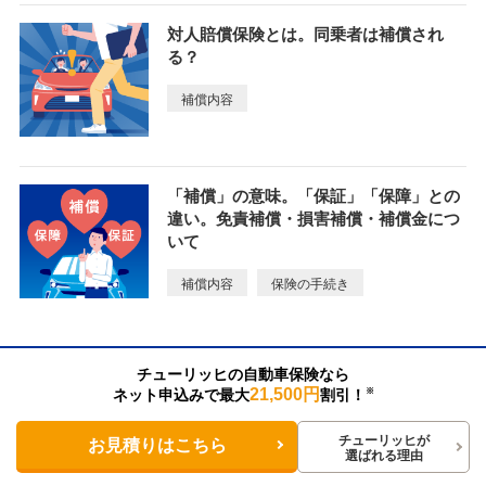
対人賠償保険とは。同乗者は補償され
る？
補償内容
「補償」の意味。「保証」「保障」との
違い。免責補償・損害補償・補償金につ
いて
補償内容
保険の手続き
チューリッヒの自動車保険なら
新車特約（車両新価特約・新車買替特
21,500円
ネット申込みで最大
割引！
※
約）とは。必要？
チューリッヒが
お見積りはこちら
自動車保険
補償内容
車両保険
選ばれる理由