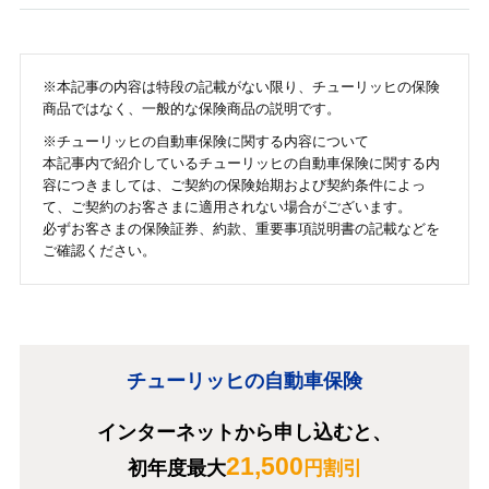
されません。チューリッヒの場合は「地震等による
A
車両全損一時金特約」を付帯する必要があります。
この特約を付けていれば、地震・噴火・津波によっ
台風による被害で自動車保険を使用すると、1等級
て車が全損した際に一時金が支払われます。
※本記事の内容は特段の記載がない限り、チューリッヒの保険
ダウンします。
商品ではなく、一般的な保険商品の説明です。
※チューリッヒの自動車保険に関する内容について
本記事内で紹介しているチューリッヒの自動車保険に関する内
容につきましては、ご契約の保険始期および契約条件によっ
て、ご契約のお客さまに適用されない場合がございます。
必ずお客さまの保険証券、約款、重要事項説明書の記載などを
ご確認ください。
チューリッヒの自動車保険
インターネットから申し込むと、
21,500
初年度最大
円割引