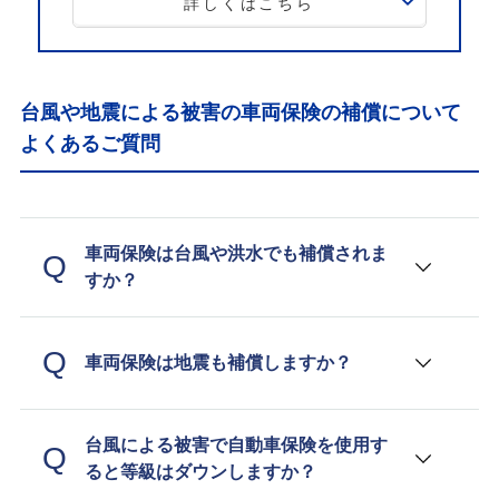
詳しくはこちら
お金に関する相談、北海道のテレビ番組の
コメンテーター、年間約100件のセミナー講
師なども務める。趣味はフィットネス。健
康とお金、豊かなライフスタイルを実践・
台風や地震による被害の車両保険の補償について
発信しています。
よくあるご質問
車両保険は台風や洪水でも補償されま
Q
すか？
A
Q
車両保険は地震も補償しますか？
車が台風や洪水によって被害を受けた場合、自動車
保険の車両保険に加入していれば補償されます。
A
台風による被害で自動車保険を使用す
Q
ると等級はダウンしますか？
車両保険では、地震や噴火、津波による被害は補償