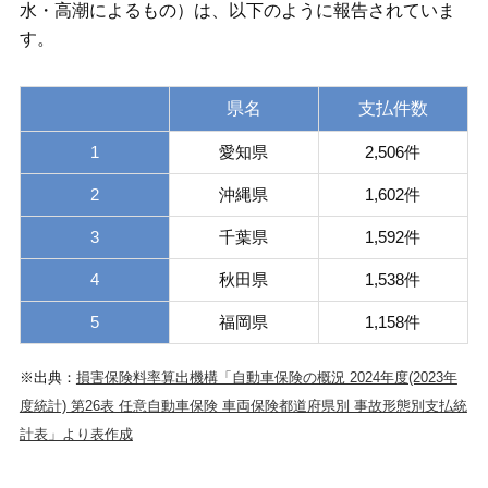
水・高潮によるもの）は、以下のように報告されていま
す。
県名
支払件数
1
愛知県
2,506件
2
沖縄県
1,602件
3
千葉県
1,592件
4
秋田県
1,538件
5
福岡県
1,158件
※出典：
損害保険料率算出機構「自動車保険の概況 2024年度(2023年
度統計) 第26表 任意自動車保険 車両保険都道府県別 事故形態別支払統
計表」より表作成