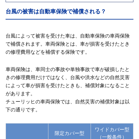
台風の被害は自動車保険で補償される？
台風の被害は自動車保険で補償される？
地震の被害は補償される？
台風で起こりうる自動車の被害の例
台風によって被害を受けた車は、自動車保険の車両保険
で補償されます。車両保険とは、車が損害を受けたとき
自動車保険で台風の被害が補償される例
の修理費用などを補償する保険です。
自動車保険で台風の被害が補償されない
例
車両保険は、車同士の事故や単独事故で車が破損したと
きの修理費用だけではなく、台風や洪水などの自然災害
台風で自動車が被害にあった後の対処法
によって車が損害を受けたときも、補償対象になること
と保険金請求手続き
があります。
チューリッヒの車両保険では、自然災害の補償対象は以
台風被害でいくら保険金が支払われる？
下の通りです。
台風による被害で自動車保険を使うと等
級はどうなるのか
ワイドカバー型
限定カバー型
台風発生時の注意点
（一般条件）