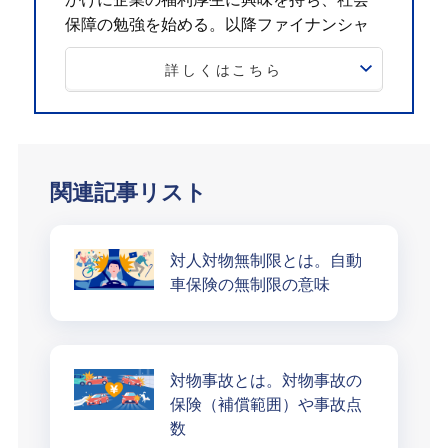
保障の勉強を始める。以降ファイナンシャ
ルプランナーとして活動し、個人・法人の
詳しくはこちら
お金に関する相談、北海道のテレビ番組の
コメンテーター、年間約100件のセミナー講
師なども務める。趣味はフィットネス。健
康とお金、豊かなライフスタイルを実践・
発信しています。
関連記事リスト
対人対物無制限とは。自動
車保険の無制限の意味
対物事故とは。対物事故の
保険（補償範囲）や事故点
数