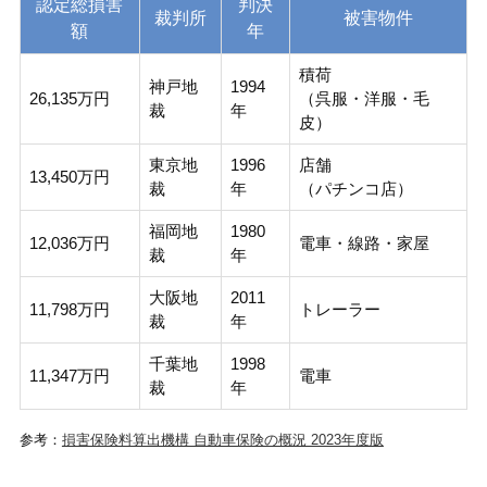
認定総損害
判決
裁判所
被害物件
額
年
積荷
神戸地
1994
26,135万円
（呉服・洋服・毛
裁
年
皮）
東京地
1996
店舗
13,450万円
裁
年
（パチンコ店）
福岡地
1980
12,036万円
電車・線路・家屋
裁
年
大阪地
2011
11,798万円
トレーラー
裁
年
千葉地
1998
11,347万円
電車
裁
年
参考：
損害保険料算出機構 自動車保険の概況 2023年度版