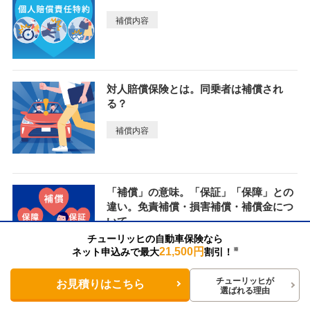
補償内容
対人賠償保険とは。同乗者は補償され
る？
補償内容
「補償」の意味。「保証」「保障」との
違い。免責補償・損害補償・補償金につ
いて
チューリッヒの自動車保険なら
補償内容
保険の手続き
21,500円
ネット申込みで最大
割引！
※
チューリッヒが
お見積りはこちら
選ばれる理由
新車特約（車両新価特約・新車買替特