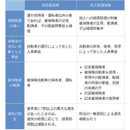
自賠責保険
対人賠償保険
運行供用者・運転者以外の者
他人への損害賠償が対象
補償範囲
であれば、被保険者の父母、
被保険者の父母、配偶者、
の違い
配偶者、子の親族間事故も補
子は補償対象外
償
保険金の
支払い対
自動車の運行によって生じた
自動車の所有、使用、管理
象となる
人身事故
によって生じた人身事故
事故
記名被保険者
被保険自動車を使用・
管理中の配偶者、配偶
被保険者
被保険自動車の保有者、運転
者の同居の家族、別居
の範囲
者
の未婚の子
許諾被保険者
記名被保険者の使用者
被害者に7割以上の重大な過失
過失の割
があったときのみ。
民法の一般原則による過失
合
過失の程度に応じて、損害賠
相殺を行う
償額は減額される。