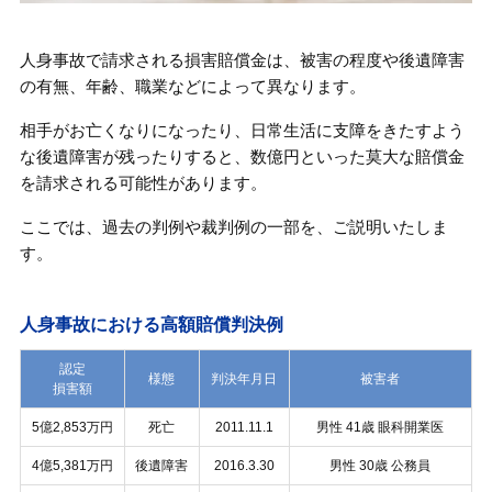
人身事故で請求される損害賠償金は、被害の程度や後遺障害
の有無、年齢、職業などによって異なります。
相手がお亡くなりになったり、日常生活に支障をきたすよう
な後遺障害が残ったりすると、数億円といった莫大な賠償金
を請求される可能性があります。
ここでは、過去の判例や裁判例の一部を、ご説明いたしま
す。
人身事故における高額賠償判決例
認定
様態
判決年月日
被害者
損害額
5億2,853万円
死亡
2011.11.1
男性 41歳 眼科開業医
4億5,381万円
後遺障害
2016.3.30
男性 30歳 公務員