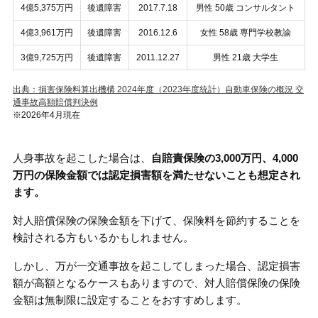
4億5,375万円
後遺障害
2017.7.18
男性 50歳 コンサルタント
4億3,961万円
後遺障害
2016.12.6
女性 58歳 専門学校教諭
3億9,725万円
後遺障害
2011.12.27
男性 21歳 大学生
出典：損害保険料算出機構 2024年度（2023年度統計）自動車保険の概況 交
通事故高額賠償判決例
※2026年4月現在
人身事故を起こした場合は、
自賠責保険の3,000万円、4,000
万円の保険金額では認定損害額を満たせないことも想定され
ます。
対人賠償保険の保険金額を下げて、保険料を節約することを
検討される方もいるかもしれません。
しかし、万が一交通事故を起こしてしまった場合、認定損害
額が高額となるケースもありますので、対人賠償保険の保険
金額は無制限に設定することをおすすめします。