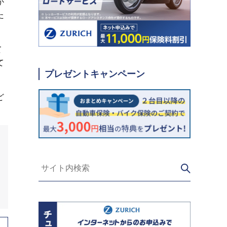
か
た
て
て
プレゼントキャンペーン
ど