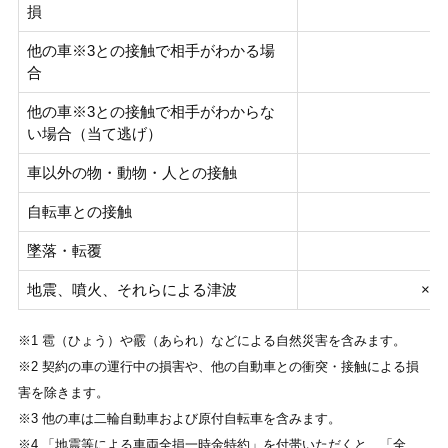
◯
損
他の車※3との接触で相手がわかる場
◯
合
他の車※3との接触で相手がわからな
◯
い場合（当て逃げ）
車以外の物・動物・人との接触
◯
自転車との接触
◯
墜落・転覆
◯
地震、噴火、それらによる津波
×※
※1 雹（ひょう）や霰（あられ）などによる自然災害を含みます。
※2 契約の車の運行中の損害や、他の自動車との衝突・接触による損
害を除きます。
※3 他の車は二輪自動車および原付自転車を含みます。
※4 「地震等による車両全損一時金特約」を付帯いただくと、「全