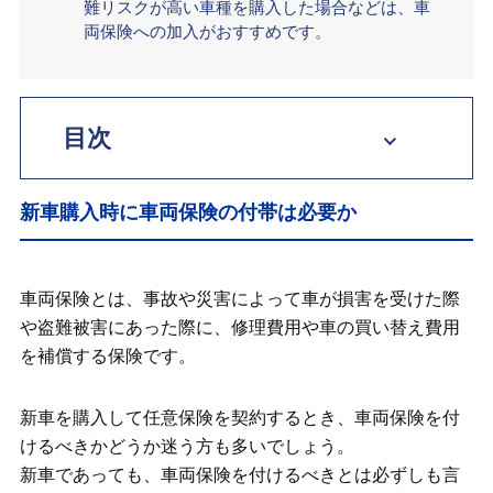
難リスクが高い車種を購入した場合などは、車
両保険への加入がおすすめです。
目次
新車購入時に車両保険の付帯は必要か
新車購入時に車両保険の付帯は必要か
新車に対して車両保険に加入するメリッ
ト
車両保険とは、事故や災害によって車が損害を受けた際
新車に対して車両保険に加入するデメリ
や盗難被害にあった際に、修理費用や車の買い替え費用
ット
を補償する保険です。
新車購入時に車両保険を付帯しないとど
うなる？
新車を購入して任意保険を契約するとき、車両保険を付
けるべきかどうか迷う方も多いでしょう。
新車購入時に車両保険の加入をおすすめ
新車であっても、車両保険を付けるべきとは必ずしも言
するケース