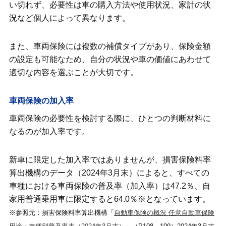
い切れず、必要性は車の購入方法や使用状況、家計の状
新車購入時に車両保険に加入しなくても
況など個人によって異なります。
よいケース
また、車両保険には複数の補償タイプがあり、保険金額
新車に車両保険を付けられないケース
の設定も可能なため、自分の状況や車の価値にあわせて
適切な内容を選ぶことが大切です。
新車の車両保険金額の決め方
新車で車両保険に加入しながら保険料を
車両保険の加入率
抑えるポイント
車両保険の必要性を検討する際に、ひとつの判断材料に
新車購入後に車両保険を見直すタイミン
なるのが加入率です。
グ
新車に限定した加入率ではありませんが、損害保険料率
新車購入時は必要に応じて車両保険に加
算出機構のデータ（2024年3月末）によると、すべての
入しよう
車種における車両保険の普及率（加入率）は47.2％、自
家用普通乗用車に限定すると64.0％※となっています。
※参照元：損害保険料率算出機構「
自動車保険の概況 任意自動車保険