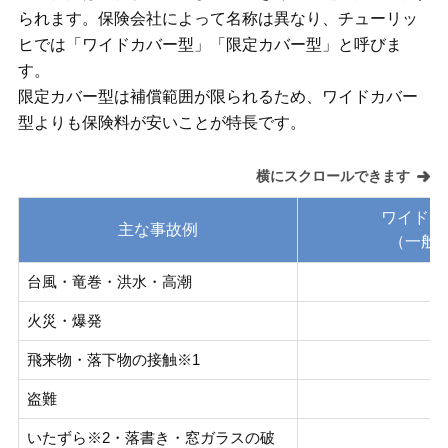
られます。保険会社によって名称は異なり、チューリッ
ヒでは「ワイドカバー型」「限定カバー型」と呼びま
す。
限定カバー型は補償範囲が限られるため、ワイドカバー
型よりも保険料が安いことが特長です。
ワイドカ
主な事故例
（一般
台風・竜巻・洪水・高潮
◯
火災・爆発
◯
飛来物・落下物の接触※1
◯
盗難
◯
いたずら※2・落書き・窓ガラスの破