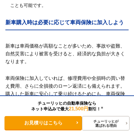
ことも可能です。
新車購入時は必要に応じて車両保険に加入しよう
新車は車両価格が高額なことが多いため、事故や盗難、
自然災害により被害を受けると、経済的な負担が大きく
なります。
車両保険に加入していれば、修理費用や全損時の買い替
え費用、さらに全損後のローン返済にも備えられます。
購入した新車に安心して乗り続けるためにも、車両保険
への加入がおすすめです。
チューリッヒの自動車保険なら
21,500円
ネット申込みで最大
割引！
※
保険料が負担になる場合は、補償プランの見直しや免責
チューリッヒが
お見積りはこちら
選ばれる理由
金額の調整などにより、負担を抑える方法もあります。
補償内容を充実させたまま保険料を抑えたいときは、通